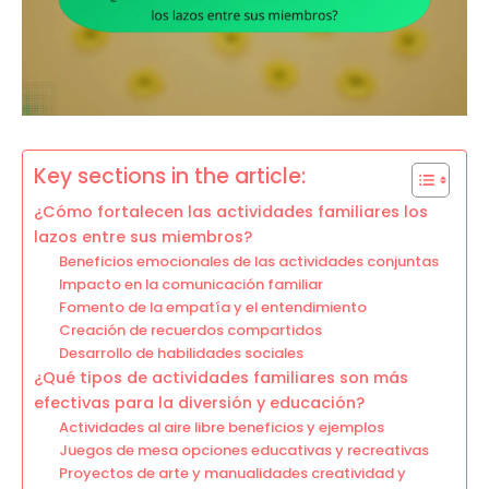
Key sections in the article:
¿Cómo fortalecen las actividades familiares los
lazos entre sus miembros?
Beneficios emocionales de las actividades conjuntas
Impacto en la comunicación familiar
Fomento de la empatía y el entendimiento
Creación de recuerdos compartidos
Desarrollo de habilidades sociales
¿Qué tipos de actividades familiares son más
efectivas para la diversión y educación?
Actividades al aire libre beneficios y ejemplos
Juegos de mesa opciones educativas y recreativas
Proyectos de arte y manualidades creatividad y