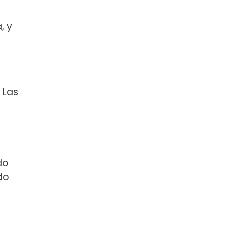
, y
 Las
do
do