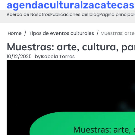
agendaculturalzacateca
Skip
to
Acerca de Nosotros
Publicaciones del blog
Página principal
content
Home
Tipos de eventos culturales
Muestras: arte
Muestras: arte, cultura, p
10/12/2025
by
Isabela Torres