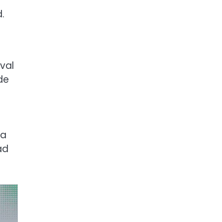
a
.
val
de
 a
ad