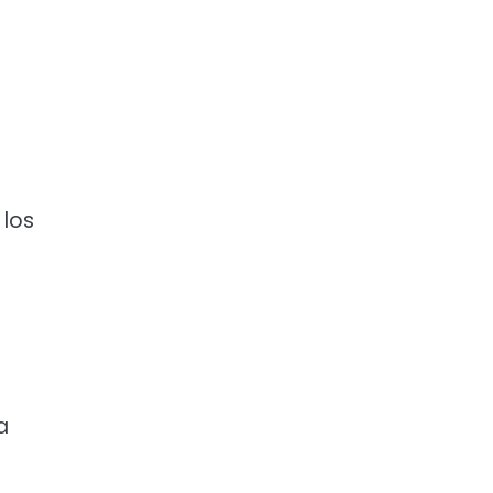
 los
a