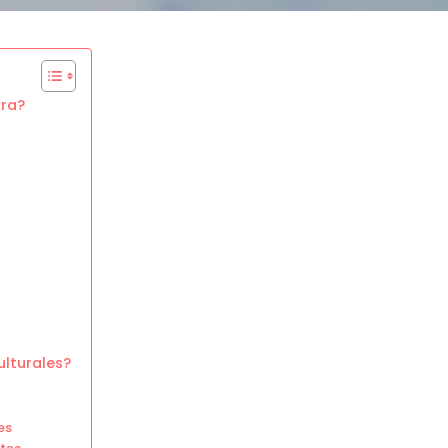
ura?
ulturales?
es