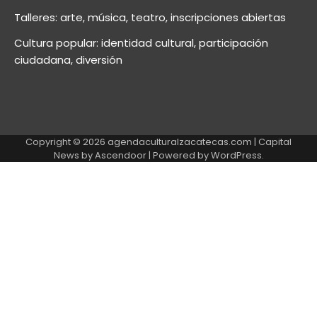
Talleres: arte, música, teatro, inscripciones abiertas
Cultura popular: identidad cultural, participación
ciudadana, diversión
Copyright © 2026
agendaculturalzacatecas.com
| Capital
News by
Ascendoor
| Powered by
WordPress
.